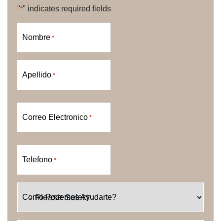
"
" indicates required fields
*
Nombre
*
Apellido
*
Correo Electronico
*
Telefono
*
Como Podemos Ayudarte?